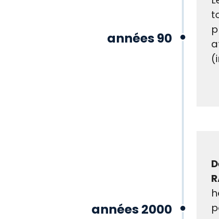
L
t
p
années 90
a
(
D
R
h
années 2000
p