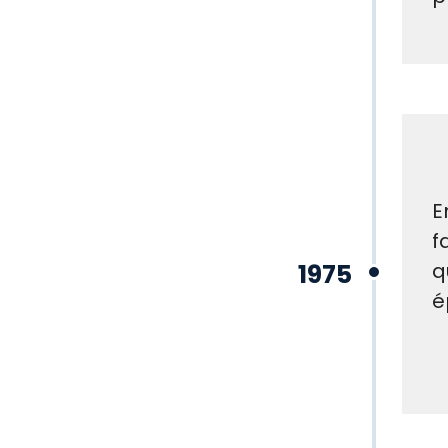
E
f
1975
q
é