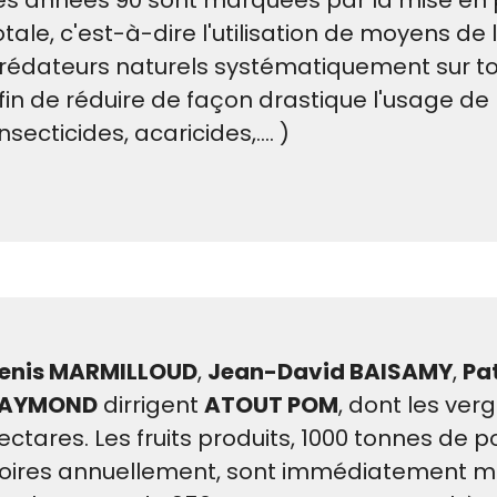
es années 90 sont marquées par la mise en p
otale, c'est-à-dire l'utilisation de moyens de 
rédateurs naturels systématiquement sur tou
fin de réduire de façon drastique l'usage de
insecticides, acaricides,.... )
enis MARMILLOUD
,
Jean-David BAISAMY
,
Pa
AYMOND
dirrigent
ATOUT POM
, dont les ver
ectares. Les fruits produits, 1000 tonnes de
oires annuellement, sont immédiatement mis 