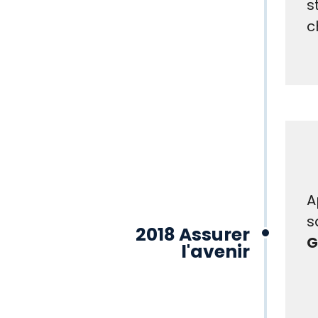
s
c
A
s
2018 Assurer
G
l'avenir