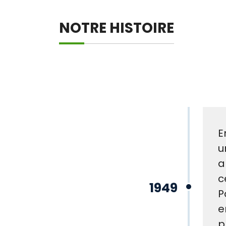
NOTRE HISTOIRE
E
u
a
c
1949
P
e
p