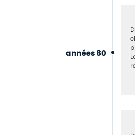
D
c
p
années 80
L
r